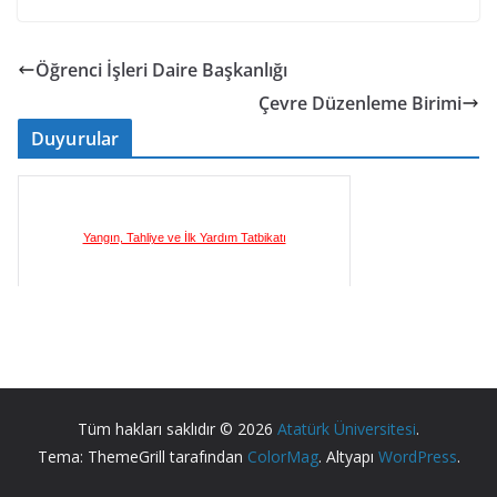
Öğrenci İşleri Daire Başkanlığı
Çevre Düzenleme Birimi
Duyurular
Yangın, Tahliye ve İlk Yardım Tatbikatı
İlkyardım Eğitim Sertifika Programı
Tüm hakları saklıdır © 2026
Atatürk Üniversitesi
.
Tema: ThemeGrill tarafından
ColorMag
. Altyapı
WordPress
.