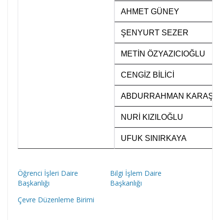
o
AHMET GÜNEY
o
ŞENYURT SEZER
r
d
METİN ÖZYAZICIOĞLU
i
CENGİZ BİLİCİ
n
a
ABDURRAHMAN KARAŞ
t
NURİ KIZILOĞLU
ö
r
UFUK SINIRKAYA
l
ü
Öğrenci İşleri Daire
Bilgi İşlem Daire
ğ
Başkanlığı
Başkanlığı
ü
Çevre Düzenleme Birimi