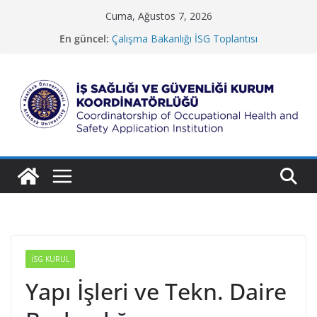
Skip
Cuma, Ağustos 7, 2026
to
En güncel:
Çalışma Bakanlığı İSG Toplantısı
content
Güzel Sanatlar Fakültesi
Koruma ve Güvenlik Müdürlüğü
İletişim Fakültesi
Rektörlük Hizmet Binası
İ
ş
S
a
ğ
l
ı
ğ
İSG KURUL
ı
Yapı İşleri ve Tekn. Daire
v
e