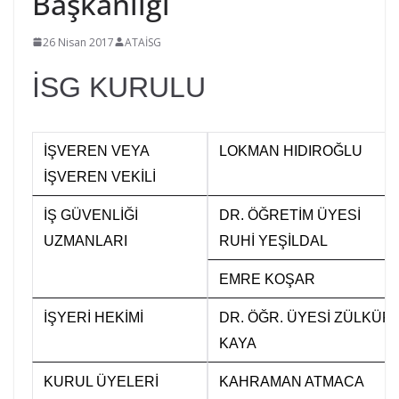
Başkanlığı
G
26 Nisan 2017
ATAİSG
ü
v
İSG KURULU
e
n
l
İŞVEREN VEYA
LOKMAN HIDIROĞLU
i
İŞVEREN VEKİLİ
ğ
İŞ GÜVENLİĞİ
DR. ÖĞRETİM ÜYESİ
i
UZMANLARI
RUHİ YEŞİLDAL
B
i
EMRE KOŞAR
r
İŞYERİ HEKİMİ
DR. ÖĞR. ÜYESİ ZÜLKÜF
i
KAYA
m
i
KURUL ÜYELERİ
KAHRAMAN ATMACA
K