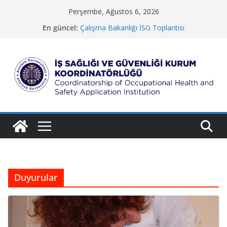
Skip
Perşembe, Ağustos 6, 2026
to
En güncel:
Çalışma Bakanlığı İSG Toplantısı
content
Güzel Sanatlar Fakültesi
Koruma ve Güvenlik Müdürlüğü
İletişim Fakültesi
Rektörlük Hizmet Binası
İ
ş
S
a
ğ
l
ı
Duyurular
ğ
ı
v
e