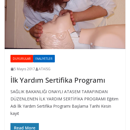
G
ü
v
e
n
l
i
DUYURULAR
FAALIYETLER
ğ
5 Mayıs 2017
ATAİSG
i
İlk Yardım Sertifika Programı
B
i
SAĞLIK BAKANLIĞI ONAYLI ATASEM TARAFINDAN
r
DÜZENLENEN İLK YARDIM SERTİFİKA PROGRAMI Eğitim
i
Adı İlk Yardım Sertifika Programı Başlama Tarihi Kesin
m
kayıt
i
Read More
K