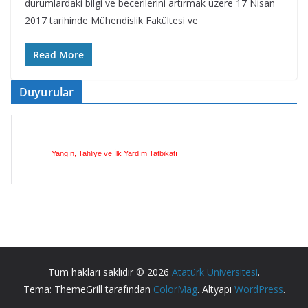
durumlardaki bilgi ve becerilerini artırmak üzere 17 Nisan
2017 tarihinde Mühendislik Fakültesi ve
Read More
Duyurular
Yangın, Tahliye ve İlk Yardım Tatbikatı
İlkyardım Eğitim Sertifika Programı
Tüm hakları saklıdır © 2026
Atatürk Üniversitesi
.
Tema: ThemeGrill tarafından
ColorMag
. Altyapı
WordPress
.