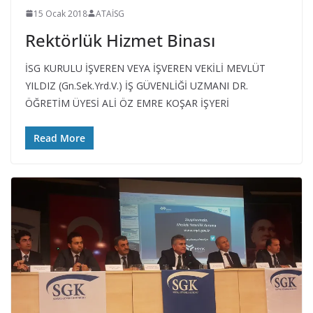
15 Ocak 2018
ATAİSG
Rektörlük Hizmet Binası
İSG KURULU İŞVEREN VEYA İŞVEREN VEKİLİ MEVLÜT
YILDIZ (Gn.Sek.Yrd.V.) İŞ GÜVENLİĞİ UZMANI DR.
ÖĞRETİM ÜYESİ ALİ ÖZ EMRE KOŞAR İŞYERİ
Read More