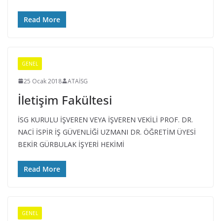
o
Read More
o
r
d
GENEL
i
n
25 Ocak 2018
ATAİSG
a
İletişim Fakültesi
t
İSG KURULU İŞVEREN VEYA İŞVEREN VEKİLİ PROF. DR.
ö
NACİ İSPİR İŞ GÜVENLİĞİ UZMANI DR. ÖĞRETİM ÜYESİ
r
BEKİR GÜRBULAK İŞYERİ HEKİMİ
l
ü
Read More
ğ
ü
GENEL