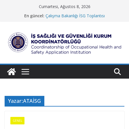
Skip
Cumartesi, Ağustos 8, 2026
to
En güncel:
Çalışma Bakanlığı İSG Toplantısı
content
Güzel Sanatlar Fakültesi
Koruma ve Güvenlik Müdürlüğü
İletişim Fakültesi
Rektörlük Hizmet Binası
İ
ş
S
a
ğ
l
ı
Yazar:
ATAİSG
ğ
ı
v
GENEL
e