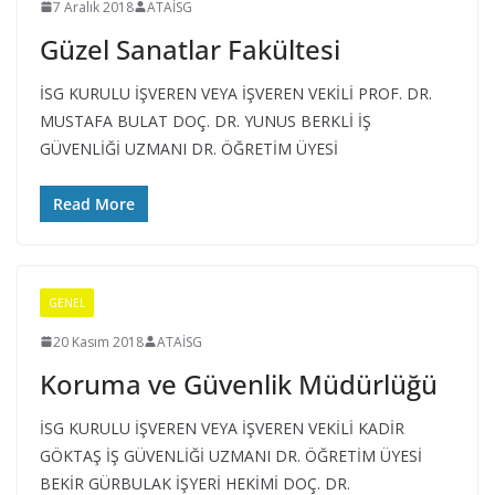
7 Aralık 2018
ATAİSG
G
Güzel Sanatlar Fakültesi
ü
v
İSG KURULU İŞVEREN VEYA İŞVEREN VEKİLİ PROF. DR.
e
MUSTAFA BULAT DOÇ. DR. YUNUS BERKLİ İŞ
GÜVENLİĞİ UZMANI DR. ÖĞRETİM ÜYESİ
n
l
Read More
i
ğ
i
B
GENEL
i
20 Kasım 2018
ATAİSG
r
Koruma ve Güvenlik Müdürlüğü
i
m
İSG KURULU İŞVEREN VEYA İŞVEREN VEKİLİ KADİR
GÖKTAŞ İŞ GÜVENLİĞİ UZMANI DR. ÖĞRETİM ÜYESİ
i
BEKİR GÜRBULAK İŞYERİ HEKİMİ DOÇ. DR.
K