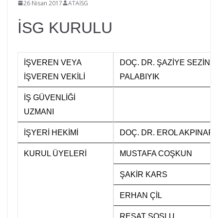
26 Nisan 2017
ATAİSG
G
İSG KURULU
ü
v
e
İŞVEREN VEYA
DOÇ. DR. ŞAZİYE SEZİN
n
İŞVEREN VEKİLİ
PALABIYIK
l
i
İŞ GÜVENLİĞİ
ğ
UZMANI
i
İŞYERİ HEKİMİ
DOÇ. DR. EROL AKPINAR
B
i
KURUL ÜYELERİ
MUSTAFA COŞKUN
r
i
ŞAKİR KARS
m
ERHAN ÇİL
i
K
REŞAT SOSLU