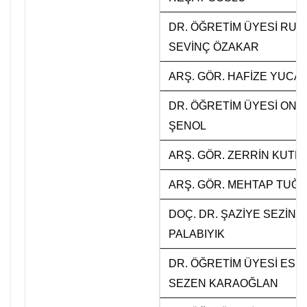
o
DR. ÖĞRETİM ÜYESİ RUK
o
SEVİNÇ ÖZAKAR
r
d
ARŞ. GÖR. HAFİZE YUCA
i
DR. ÖĞRETİM ÜYESİ ONU
n
ŞENOL
a
t
ARŞ. GÖR. ZERRİN KUTL
ö
ARŞ. GÖR. MEHTAP TUĞ
r
l
DOÇ. DR. ŞAZİYE SEZİN
ü
PALABIYIK
ğ
DR. ÖĞRETİM ÜYESİ ESE
ü
SEZEN KARAOĞLAN