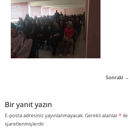
G
ü
v
e
n
l
i
ğ
i
Sonraki →
B
i
r
Bir yanıt yazın
i
E-posta adresiniz yayınlanmayacak.
Gerekli alanlar
*
ile
m
işaretlenmişlerdir
i
K