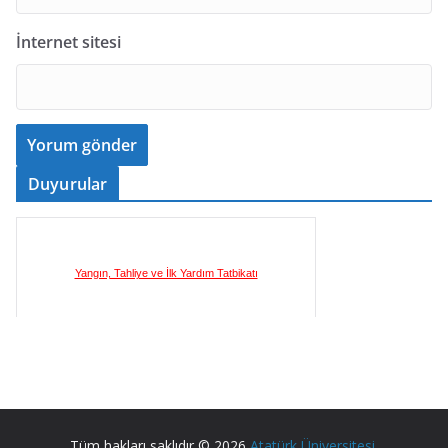
İnternet sitesi
Duyurular
Yangın, Tahliye ve İlk Yardım Tatbikatı
İlkyardım Eğitim Sertifika Programı
Tüm hakları saklıdır © 2026
Atatürk Üniversitesi
.