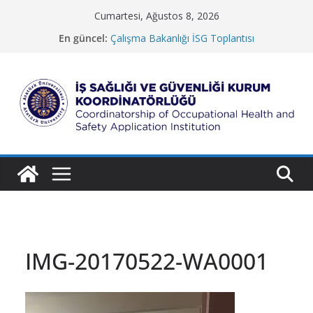
Skip
Cumartesi, Ağustos 8, 2026
to
En güncel:
Çalışma Bakanlığı İSG Toplantısı
content
Güzel Sanatlar Fakültesi
Koruma ve Güvenlik Müdürlüğü
İletişim Fakültesi
Rektörlük Hizmet Binası
İ
ş
S
a
ğ
l
ı
ğ
IMG-20170522-WA0001
ı
v
e