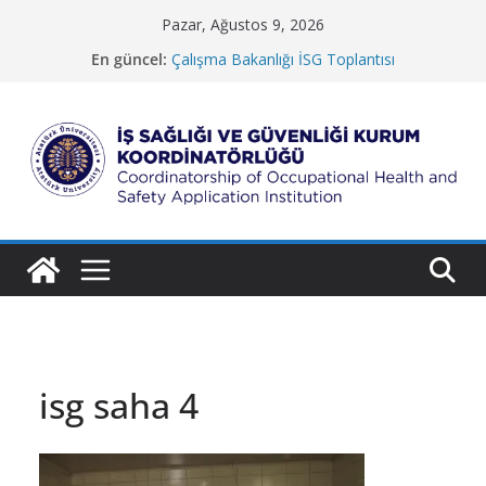
Skip
Pazar, Ağustos 9, 2026
to
En güncel:
Çalışma Bakanlığı İSG Toplantısı
content
Güzel Sanatlar Fakültesi
Koruma ve Güvenlik Müdürlüğü
İletişim Fakültesi
Rektörlük Hizmet Binası
İ
ş
S
a
ğ
l
ı
ğ
isg saha 4
ı
v
e