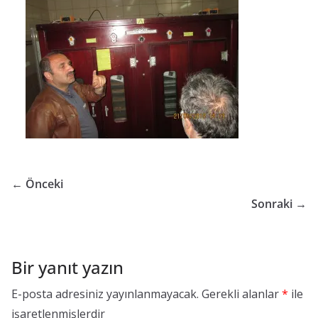
G
ü
v
e
n
l
i
ğ
i
← Önceki
B
Sonraki →
i
r
i
Bir yanıt yazın
m
E-posta adresiniz yayınlanmayacak.
Gerekli alanlar
*
ile
i
işaretlenmişlerdir
K