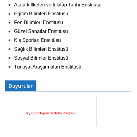
Atatürk İlkeleri ve İnkılâp Tarihi Enstitüsü
G
Eğitim Bilimleri Enstitüsü
ü
Fen Bilimleri Enstitüsü
v
Güzel Sanatlar Enstitüsü
e
Kış Sporları Enstitüsü
n
Sağlık Bilimleri Enstitüsü
l
Sosyal Bilimler Enstitüsü
i
ğ
Türkiyat Araştırmaları Enstitüsü
i
B
Duyurular
i
r
i
İlkyardım Eğitim Sertifika Programı
m
i
K