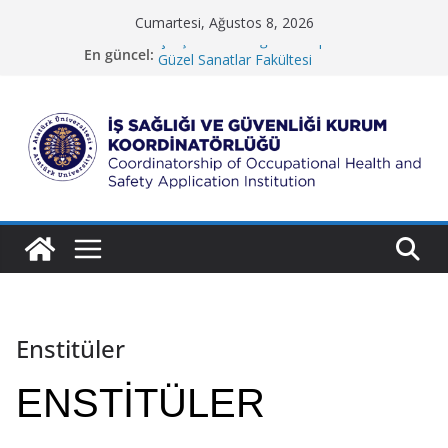
Skip
Cumartesi, Ağustos 8, 2026
to
Çalışma Bakanlığı İSG Toplantısı
En güncel:
Güzel Sanatlar Fakültesi
content
Koruma ve Güvenlik Müdürlüğü
İletişim Fakültesi
Rektörlük Hizmet Binası
İ
ş
S
a
ğ
l
ı
Enstitüler
ğ
ı
ENSTİTÜLER
v
e