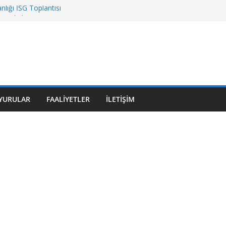
lığı İSG Toplantısı
r Fakültesi
üvenlik Müdürlüğü
tesi
zmet Binası
YURULAR
FAALIYETLER
İLETIŞIM