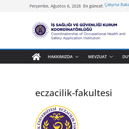
Skip
Çalışma Bakan
En güncel:
Perşembe, Ağustos 6, 2026
to
Güzel Sanatla
Koruma ve G
content
İletişim Fakül
Rektörlük Hi
İ
ş
S
HAKKIMIZDA
MEVZUAT
DU
a
ğ
l
ı
eczacilik-fakultesi
ğ
ı
v
e
G