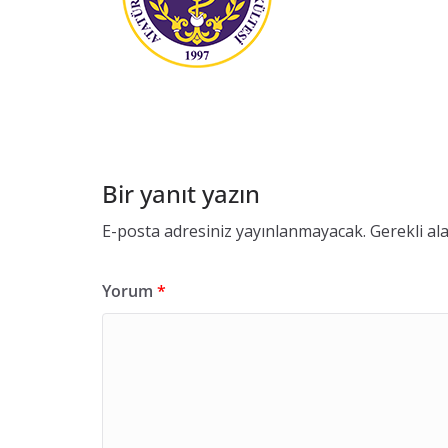
ü
v
e
n
l
i
ğ
Bir yanıt yazın
i
E-posta adresiniz yayınlanmayacak.
Gerekli al
B
i
r
Yorum
*
i
m
i
K
o