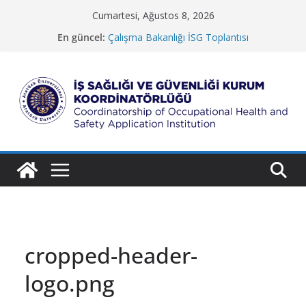
Skip
Cumartesi, Ağustos 8, 2026
to
En güncel:
Çalışma Bakanlığı İSG Toplantısı
content
Güzel Sanatlar Fakültesi
Koruma ve Güvenlik Müdürlüğü
İletişim Fakültesi
Rektörlük Hizmet Binası
İ
ş
S
a
ğ
l
ı
ğ
cropped-header-
ı
logo.png
v
e