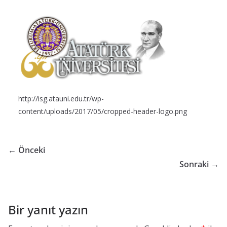
G
ü
v
e
n
l
i
http://isg.atauni.edu.tr/wp-
ğ
content/uploads/2017/05/cropped-header-logo.png
i
B
← Önceki
i
Sonraki →
r
i
m
Bir yanıt yazın
i
K