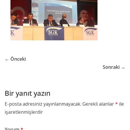
G
ü
v
e
n
l
i
← Önceki
ğ
Sonraki →
i
B
i
Bir yanıt yazın
r
E-posta adresiniz yayınlanmayacak.
Gerekli alanlar
*
ile
i
işaretlenmişlerdir
m
i
K
Yorum
*