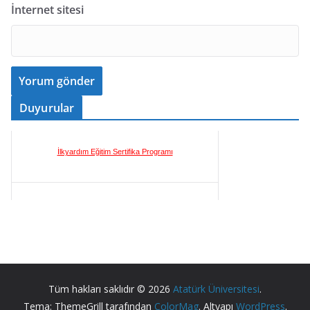
İnternet sitesi
Duyurular
İlkyardım Eğitim Sertifika Programı
Yangın, Tahliye ve İlk Yardım Tatbikatı
Tüm hakları saklıdır © 2026
Atatürk Üniversitesi
.
Tema: ThemeGrill tarafından
ColorMag
. Altyapı
WordPress
.