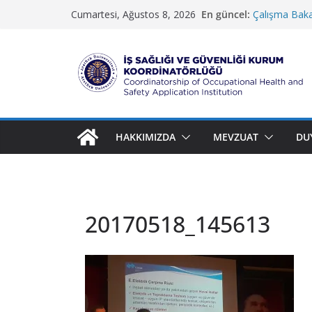
Skip
En güncel:
Çalışma Bakan
Cumartesi, Ağustos 8, 2026
to
Güzel Sanatla
Koruma ve G
content
İletişim Fakül
Rektörlük Hi
İ
ş
S
HAKKIMIZDA
MEVZUAT
DU
a
ğ
l
ı
20170518_145613
ğ
ı
v
e
G