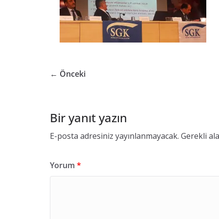
ü
v
e
n
l
i
← Önceki
ğ
i
B
Bir yanıt yazın
i
E-posta adresiniz yayınlanmayacak.
Gerekli al
r
i
Yorum
*
m
i
K
o