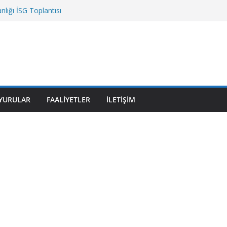
lığı İSG Toplantısı
r Fakültesi
üvenlik Müdürlüğü
tesi
zmet Binası
YURULAR
FAALIYETLER
İLETIŞIM