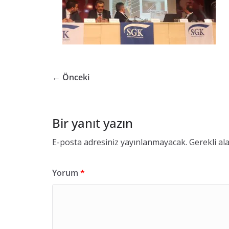
ü
v
e
n
l
i
← Önceki
ğ
i
B
Bir yanıt yazın
i
E-posta adresiniz yayınlanmayacak.
Gerekli al
r
i
Yorum
*
m
i
K
o