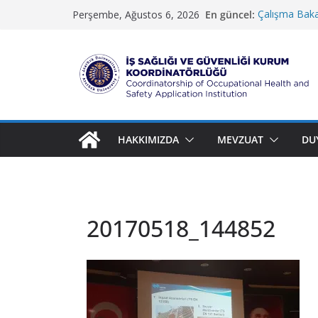
Skip
En güncel:
Çalışma Bakan
Perşembe, Ağustos 6, 2026
to
Güzel Sanatla
Koruma ve G
content
İletişim Fakül
Rektörlük Hi
İ
ş
S
HAKKIMIZDA
MEVZUAT
DU
a
ğ
l
ı
20170518_144852
ğ
ı
v
e
G