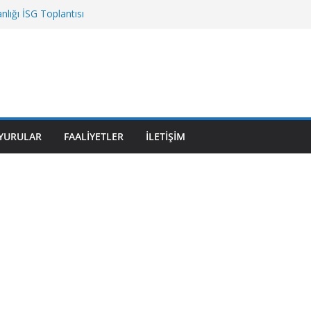
lığı İSG Toplantısı
r Fakültesi
üvenlik Müdürlüğü
tesi
zmet Binası
YURULAR
FAALIYETLER
İLETIŞIM