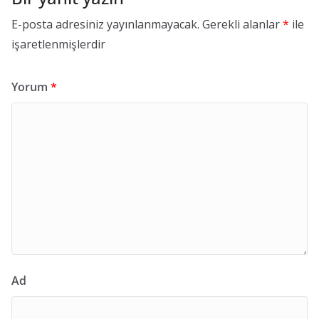
o
E-posta adresiniz yayınlanmayacak.
Gerekli alanlar
*
ile
o
işaretlenmişlerdir
r
d
Yorum
*
i
n
a
t
ö
r
l
ü
ğ
ü
Ad