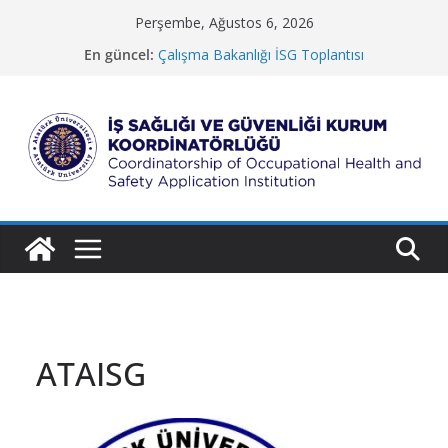
Skip
Perşembe, Ağustos 6, 2026
to
En güncel:
Çalışma Bakanlığı İSG Toplantısı
content
Güzel Sanatlar Fakültesi
Koruma ve Güvenlik Müdürlüğü
İletişim Fakültesi
Rektörlük Hizmet Binası
İ
ş
S
a
ğ
l
ı
ğ
ATAISG
ı
v
e